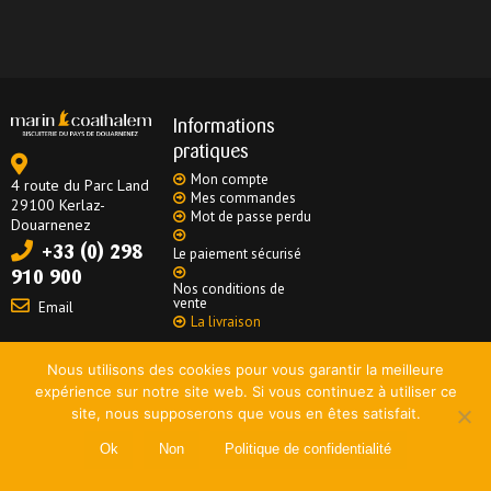
Informations
pratiques
Mon compte
4 route du Parc Land
Mes commandes
29100 Kerlaz-
Mot de passe perdu
Douarnenez
+33 (0) 298
Le paiement sécurisé
910 900
Nos conditions de
vente
Email
La livraison
Nous utilisons des cookies pour vous garantir la meilleure
Mentions légales
|
Données personnelles
|
Politique de confidentialité
expérience sur notre site web. Si vous continuez à utiliser ce
Copyright 2020
netao®
| Tous droits réservés
site, nous supposerons que vous en êtes satisfait.
Ok
Non
Politique de confidentialité