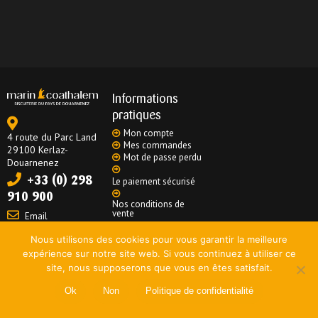
Informations
pratiques
Mon compte
4 route du Parc Land
Mes commandes
29100 Kerlaz-
Mot de passe perdu
Douarnenez
+33 (0) 298
Le paiement sécurisé
910 900
Nos conditions de
vente
Email
La livraison
Nous utilisons des cookies pour vous garantir la meilleure
expérience sur notre site web. Si vous continuez à utiliser ce
Mentions légales
|
Données personnelles
|
Politique de confidentialité
site, nous supposerons que vous en êtes satisfait.
Copyright 2020
netao®
| Tous droits réservés
Ok
Non
Politique de confidentialité